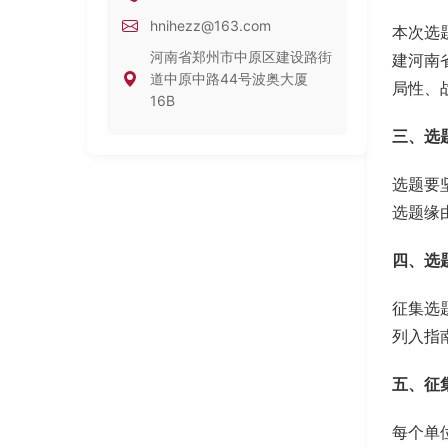
hnihezz@163.com
本次选
河南省郑州市中原区建设路街
建河南
道中原中路44号波奥大厦
局性、
16B
三、选
选题要
选题缘
四、选
征集选
列入指
五、征
每个单