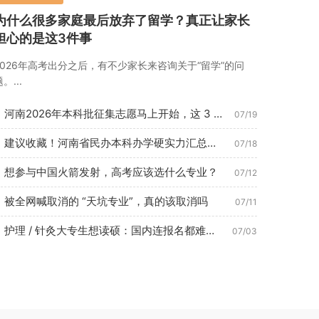
为什么很多家庭最后放弃了留学？真正让家长
担心的是这3件事
2026年高考出分之后，有不少家长来咨询关于“留学”的问
。...
河南2026年本科批征集志愿马上开始，这 3 种考生最容易捡...
07/19
建议收藏！河南省民办本科办学硬实力汇总（2026年7月最新数...
07/18
想参与中国火箭发射，高考应该选什么专业？
07/12
被全网喊取消的 “天坑专业”，真的该取消吗
07/11
护理 / 针灸大专生想读硕：国内连报名都难？这条路 1 年即...
07/03