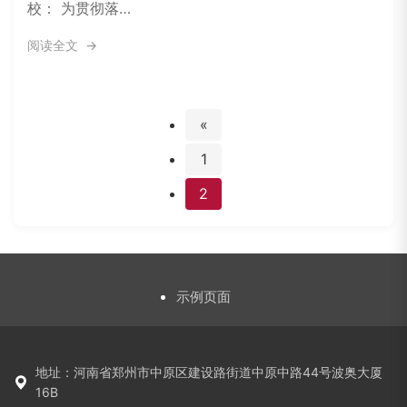
校： 为贯彻落…
阅读全文
«
1
2
示例页面
地址：河南省郑州市中原区建设路街道中原中路44号波奥大厦
16B