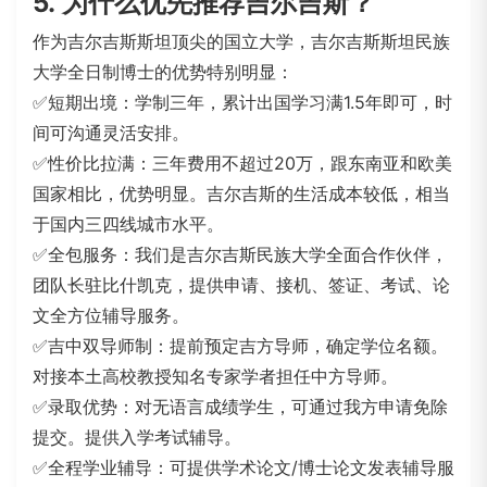
5.
为什么优先推荐吉尔吉斯？
作为吉尔吉斯斯坦顶尖的国立大学，吉尔吉斯斯坦民族
大学
全日制博士
的优势特别明显：
✅短期出境：学制三年，累计出国学习满1.5年即可，时
间可沟通灵活安排。
✅性价比拉满：三年费用不超过20万，跟
东南亚和欧美
国家相比，优势明显。
吉尔吉斯的生活成本较低，相当
于国内三四线城市水平。
✅全包服务：我们是吉尔吉斯民族大学全面合作伙伴，
团队长驻比什凯克，提供申请、接机、签证、考试、论
文全方位辅导服务。
✅吉中双导师制：
提前预定吉方导师，确定学位名额。
对接本土高校教授知名专家学者担任中方导师。
✅录取优势：对无语言成绩学生，可通过我方申请免除
提交。提供入学考试辅导。
✅全程学业辅导：
可提供学术论文/博士论文发表辅导服