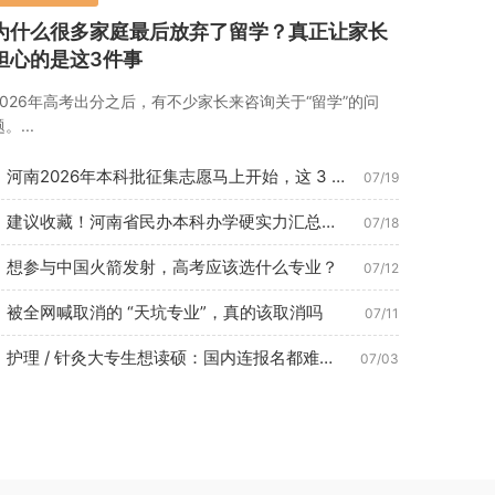
为什么很多家庭最后放弃了留学？真正让家长
担心的是这3件事
2026年高考出分之后，有不少家长来咨询关于“留学”的问
。...
河南2026年本科批征集志愿马上开始，这 3 种考生最容易捡...
07/19
建议收藏！河南省民办本科办学硬实力汇总（2026年7月最新数...
07/18
想参与中国火箭发射，高考应该选什么专业？
07/12
被全网喊取消的 “天坑专业”，真的该取消吗
07/11
护理 / 针灸大专生想读硕：国内连报名都难？这条路 1 年即...
07/03