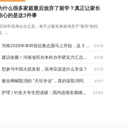
为什么很多家庭最后放弃了留学？真正让家长
担心的是这3件事
2026年高考出分之后，有不少家长来咨询关于“留学”的问
。...
河南2026年本科批征集志愿马上开始，这 3 种考生最容易捡...
07/19
建议收藏！河南省民办本科办学硬实力汇总（2026年7月最新数...
07/18
想参与中国火箭发射，高考应该选什么专业？
07/12
被全网喊取消的 “天坑专业”，真的该取消吗
07/11
护理 / 针灸大专生想读硕：国内连报名都难？这条路 1 年即...
07/03