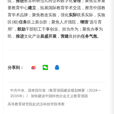
院，
推进
教育科研范式转型和数字化
管理
；聚焦世界重
要教育中心
建立
，拓展国际教育学术交流，擦亮中国教
育学术品牌；聚焦教改实验，强化
实际
联系实际，实验
区(校)
任务
跃上新台阶；聚焦人才强院，
增强
“选引育
用”，
鼓励
干部职工干事创业、担当作为；聚焦办事为
民，
推进
文化产业
昌盛
开展
，
营建
良好的
任务
气氛
。
分享到：
中共中央、国务院印发《教育强国建设规划纲要（2024—
2035年）》 加快建设中国特色社会主义教育强国
高等教育研究院赴武汉科技学院考察