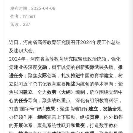
发布时间：2025-04-08
作者：hnihe1
阅读：237
近日，河南省高等教育研究院召开2024年度工作总结
及述职大会。
2024年，河南省高等教育研究院聚焦政治统领，强化
党建业务深度
交融
，树牢以党的创新
实际
武装头脑、
推
进
任务
；聚焦
实际
创新，扎实
推进
中国教育学
建立
，树
立以习近平总书记教育重要
阐述
为统领的学术导向；聚
焦强国
建立
，全力
效劳
《
大纲
》编制，确立围绕党组中
心的
任务
导向；聚焦战略重点，深化有组织教育科研，
打造“国字号”智库
效果
；聚焦高端智库
建立
，
发扬
全规
办统领作用，
继续
完善上下联动、纵横
贯穿
、内外
协作
的
开展
体系；聚焦系统性跃升和
量变
，打造数字教科