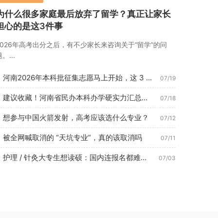
为什么很多家庭最后放弃了留学？真正让家长
担心的是这3件事
2026年高考出分之后，有不少家长来咨询关于“留学”的问
。...
河南2026年本科批征集志愿马上开始，这 3 种考生最容易捡...
07/19
建议收藏！河南省民办本科办学硬实力汇总（2026年7月最新数...
07/18
想参与中国火箭发射，高考应该选什么专业？
07/12
被全网喊取消的 “天坑专业”，真的该取消吗
07/11
护理 / 针灸大专生想读硕：国内连报名都难？这条路 1 年即...
07/03