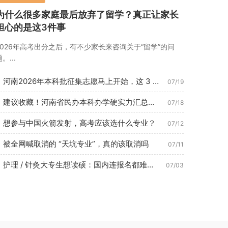
为什么很多家庭最后放弃了留学？真正让家长
担心的是这3件事
2026年高考出分之后，有不少家长来咨询关于“留学”的问
。...
河南2026年本科批征集志愿马上开始，这 3 种考生最容易捡...
07/19
建议收藏！河南省民办本科办学硬实力汇总（2026年7月最新数...
07/18
想参与中国火箭发射，高考应该选什么专业？
07/12
被全网喊取消的 “天坑专业”，真的该取消吗
07/11
护理 / 针灸大专生想读硕：国内连报名都难？这条路 1 年即...
07/03