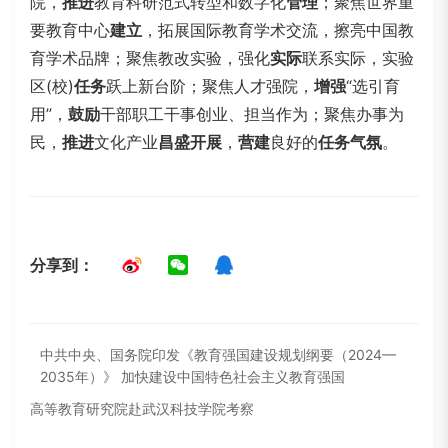
院，
推进
教育科研范式转型和数字化
管理
；聚焦世界重
要教育中心
建立
，拓展国际教育学术交流，擦亮中国教
育学术品牌；聚焦教改实验，强化
实际
联系实际，实验
区(校)
任务
跃上新台阶；聚焦人才强院，
增强
“选引育
用”，
鼓励
干部职工干事创业、担当作为；聚焦办事为
民，
推进
文化产业
昌盛
开展
，
营建
良好的
任务
气氛
。
分享到：
中共中央、国务院印发《教育强国建设规划纲要（2024—
2035年）》 加快建设中国特色社会主义教育强国
高等教育研究院赴武汉科技学院考察