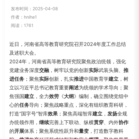
发布时间：2025-04-08
作者：hnihe1
阅读：1761
近日，河南省高等教育研究院召开2024年度工作总结
及述职大会。
2024年，河南省高等教育研究院聚焦政治统领，强化
党建业务深度
交融
，树牢以党的创新
实际
武装头脑、
推
进
任务
；聚焦
实际
创新，扎实
推进
中国教育学
建立
，树
立以习近平总书记教育重要
阐述
为统领的学术导向；聚
焦强国
建立
，全力
效劳
《
大纲
》编制，确立围绕党组中
心的
任务
导向；聚焦战略重点，深化有组织教育科研，
打造“国字号”智库
效果
；聚焦高端智库
建立
，
发扬
全规
办统领作用，
继续
完善上下联动、纵横
贯穿
、内外
协作
的
开展
体系；聚焦系统性跃升和
量变
，打造数字教科