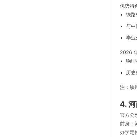
优势特
铁路
与中
毕业
2026
物理类
历史类
注：铁
4.
官方公示
前身：
办学定