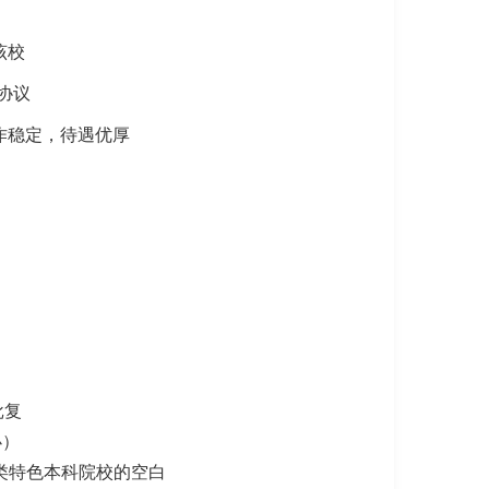
该校
协议
作稳定，待遇优厚
批复
办）
类特色本科院校的空白