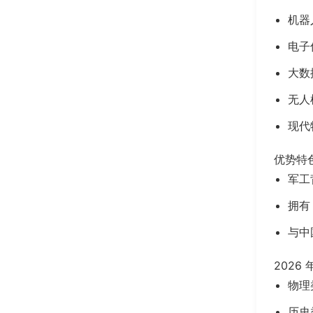
机器
电子
大数
无人
现代
优势特
军工
拥有
与中
2026
物理类
历史类