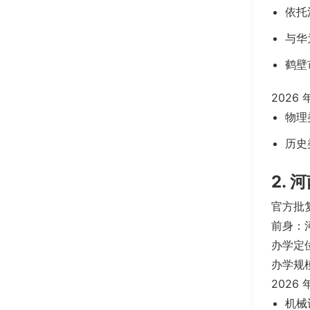
依托
与华
鹤壁
2026
物理类
历史类
2.
官方批复
前身：
办学定
办学规模
202
机械