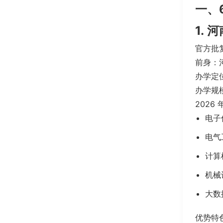
一、
1.
官方批
前身：
办学定
办学规模
202
电子
电气
计算
机械
大数
优势特