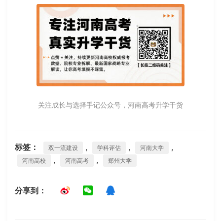
关注成长与选择手记公众号，河南高考升学干货
标签：
,
,
,
双一流建设
学科评估
河南大学
,
,
河南高校
河南高考
郑州大学
分享到：