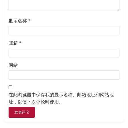
显示名称
*
邮箱
*
网站
在此浏览器中保存我的显示名称、邮箱地址和网站地
址，以便下次评论时使用。