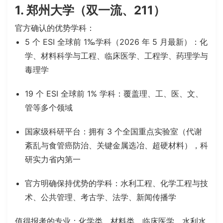
1. 郑州大学（双一流、211）
官方确认的优势学科：
5 个 ESI 全球前 1‰学科（2026 年 5 月最新）：化
学、材料科学与工程、临床医学、工程学、药理学与
毒理学
19 个 ESI 全球前 1% 学科：覆盖理、工、医、文、
管等多个领域
国家级科研平台：拥有 3 个全国重点实验室（代谢
紊乱与食管癌防治、关键金属选冶、超硬材料），科
研实力省内第一
官方明确保持优势的学科：水利工程、化学工程与技
术、公共管理、考古学、法学、新闻传播学
值得报考的专业：化学类、材料类、临床医学、水利水