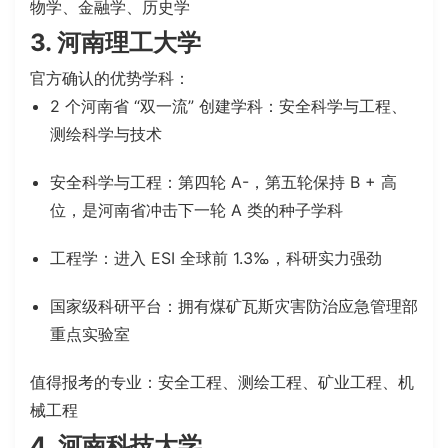
物学、金融学、历史学
3. 河南理工大学
官方确认的优势学科：
2 个河南省 “双一流” 创建学科：安全科学与工程、
测绘科学与技术
安全科学与工程：第四轮 A-，第五轮保持 B + 高
位，是河南省冲击下一轮 A 类的种子学科
工程学：进入 ESI 全球前 1.3‰，科研实力强劲
国家级科研平台：拥有煤矿瓦斯灾害防治应急管理部
重点实验室
值得报考的专业：安全工程、测绘工程、矿业工程、机
械工程
4. 河南科技大学