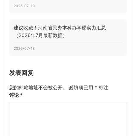
2026-07-19
建议收藏！河南省民办本科办学硬实力汇总
（2026年7月最新数据）
2026-07-18
发表回复
您的邮箱地址不会被公开。
必填项已用
*
标注
评论
*