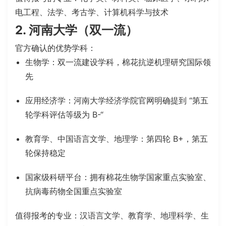
电工程、法学、考古学、计算机科学与技术
2. 河南大学（双一流）
官方确认的优势学科：
生物学：双一流建设学科，棉花抗逆机理研究国际领
先
应用经济学：河南大学经济学院官网明确提到 “第五
轮学科评估等级为 B-“
教育学、中国语言文学、地理学：第四轮 B+，第五
轮保持稳定
国家级科研平台：拥有棉花生物学国家重点实验室、
抗病毒药物全国重点实验室
值得报考的专业：汉语言文学、教育学、地理科学、生