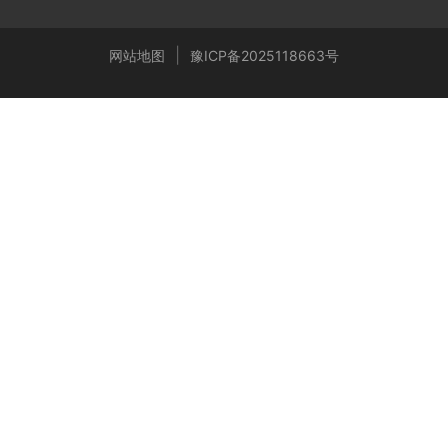
|
网站地图
豫ICP备2025118663号