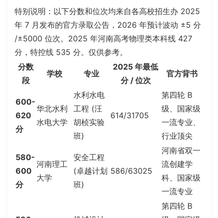
特别说明：以下分数和位次均来自各高校招生办 2025
年 7 月发布的官方录取公告，2026 年预计波动 ±5 分
/±5000 位次。2025 年河南高考物理类本科线 427
分，特控线 535 分。仅供参考。
分数
2025 年最低
学校
专业
官方背书
段
分 / 位次
水利水电
第四轮 B
600-
华北水利
工程 (汪
级、国家级
620
614/31705
水电大学
胡桢实验
一流专业、
分
班)
行业顶尖
河南省双一
580-
安全工程
河南理工
流创建学
600
(卓越计划
586/63025
大学
科、国家级
分
班)
一流专业
第四轮 B